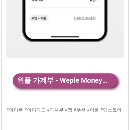
위플 가계부 - Weple Money전체 앱 다운
#아이폰 #아이패드 #가계부 #앱 #추천 #어플 #앱스토어