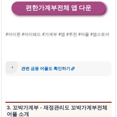
편한가계‪부‬전체 앱 다운
#아이폰 #아이패드 #가계부 #앱 #추천 #어플 #앱스토어
관련 금융 어플도 확인하기
3. 꼬박가계부 - 재정관리도 꼬박가계‪부‬전체
어플 소개