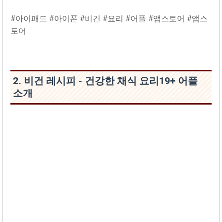
#아이패드 #아이폰 #비건 #요리 #어플 #앱스토어 #앱스
토어
2. 비건 레시피 - 건강한 채식 요‪리‬19+ 어플
소개