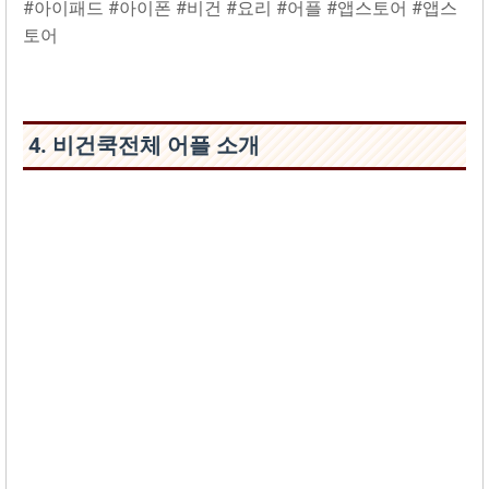
#아이패드 #아이폰 #비건 #요리 #어플 #앱스토어 #앱스
토어
4. 비건‪쿡‬전체 어플 소개