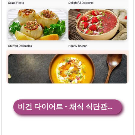
비건 다이어트 - 채식 식단관‪리‬19+ 앱 다운