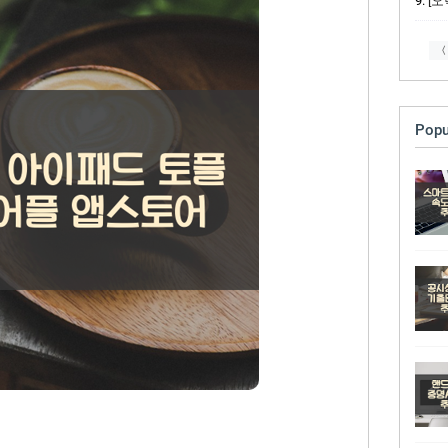
[오락
〈
Popu