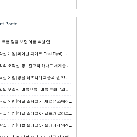
nt Posts
마트폰 얼굴 보정 어플 추천 앱
실 게임] 파이널 파이트(Final Fight) - 액션 게임 / 조작법
의 오락실] 팡 - 갈고리 하나로 세계를 구하는 긴박한 액션
실 게임] 방울 터뜨리기 퍼즐의 원조! 퍼즐 버블(Puzzle Bobble)
의 오락실] 버블보블 - 버블 드래곤의 귀여운 액션과 퍼즐의 재미
실 게임] 메탈 슬러그 7 - 새로운 스테이지와 슬러그 건너의 귀환
실 게임] 메탈 슬러그 6 - 랄프와 클라크, 무기 소지 시스템의 진화
락실 게임] 메탈 슬러그 5 - 슬라이딩 액션과 신규 무기체계