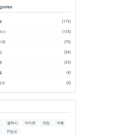
gories
플
(173)
럭시
(135)
이폰
(70)
임
(36)
행
(35)
활
(4)
정보
(3)
갤럭시
아이폰
게임
여행
IT정보