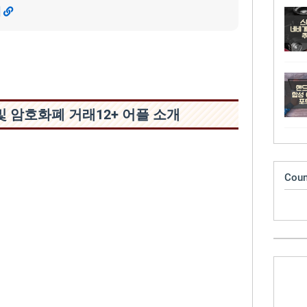
기
인 및 암호화폐 거‪래‬12+ 어플 소개
Coun