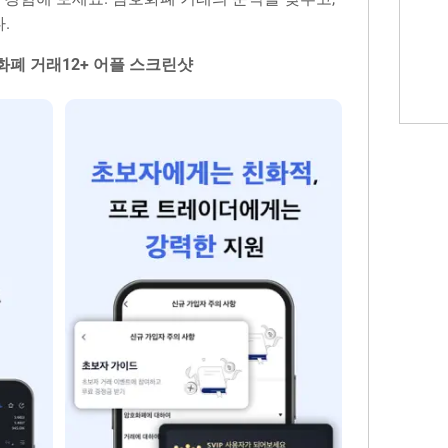
.
암호화폐 거‪래‬12+ 어플 스크린샷