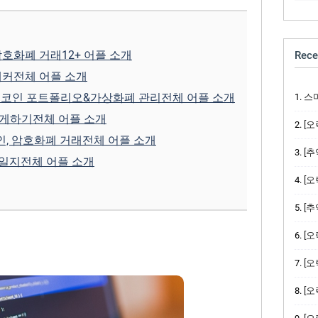
및 암호화폐 거‪래‬12+ 어플 소개
Rece
트래‪커‬전체 어플 소개
트코인 포트폴리오&가상화폐 관‪리‬전체 어플 소개
스
 쉽게하‪기‬전체 어플 소개
[오락
인, 암호화폐 거‪래‬전체 어플 소개
[추억
일‪지‬전체 어플 소개
[오락
[추억
[오락
[오락
[오