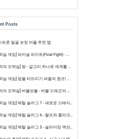
nt Posts
마트폰 얼굴 보정 어플 추천 앱
실 게임] 파이널 파이트(Final Fight) - 액션 게임 / 조작법
의 오락실] 팡 - 갈고리 하나로 세계를 구하는 긴박한 액션
실 게임] 방울 터뜨리기 퍼즐의 원조! 퍼즐 버블(Puzzle Bobble)
의 오락실] 버블보블 - 버블 드래곤의 귀여운 액션과 퍼즐의 재미
실 게임] 메탈 슬러그 7 - 새로운 스테이지와 슬러그 건너의 귀환
실 게임] 메탈 슬러그 6 - 랄프와 클라크, 무기 소지 시스템의 진화
락실 게임] 메탈 슬러그 5 - 슬라이딩 액션과 신규 무기체계