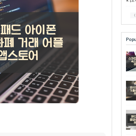
[오락
〈
Popu