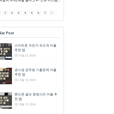
실의 추억] 메탈 슬러그 4 - 신규 시스템과 업그레이드된 무기체계
1
2
3
4
5
6
7
〉
lar Post
스마트폰 자전거 속도계 어플
추천 앱
10월 23, 2024
공시생 공무원 기출문제 어플
추천 앱
10월 18, 2024
핸드폰 셀프 증명사진 어플 추
천 앱
10월 13, 2024