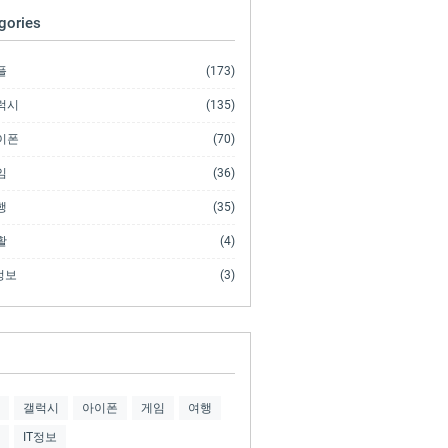
gories
플
(173)
럭시
(135)
이폰
(70)
임
(36)
행
(35)
활
(4)
정보
(3)
갤럭시
아이폰
게임
여행
IT정보